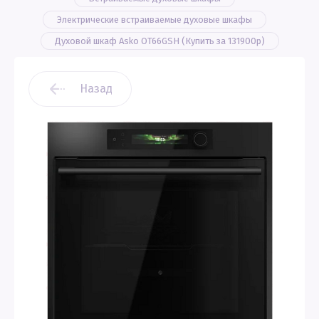
Электрические встраиваемые духовые шкафы
Духовой шкаф Asko OT66GSH (Купить за 131900р)
Назад