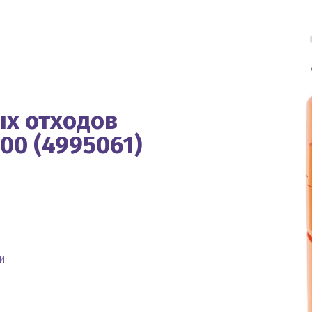
х отходов
500 (4995061)
И!