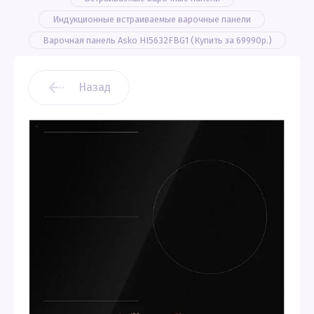
Индукционные встраиваемые варочные панели
Варочная панель Asko HI5632FBG1 (Купить за 69990р.)
Назад